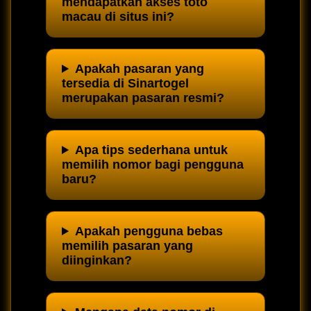
mendapatkan akses toto
macau di situs ini?
Apakah pasaran yang
tersedia di Sinartogel
merupakan pasaran resmi?
Apa tips sederhana untuk
memilih nomor bagi pengguna
baru?
Apakah pengguna bebas
memilih pasaran yang
diinginkan?