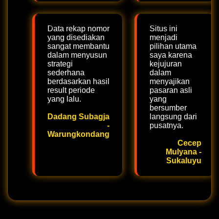
Data rekap nomor
Situs ini
yang disediakan
menjadi
sangat membantu
pilihan utama
dalam menyusun
saya karena
strategi
kejujuran
sederhana
dalam
berdasarkan hasil
menyajikan
result periode
pasaran asli
yang lalu.
yang
bersumber
Dadang Subagja
langsung dari
-
pusatnya.
Warungkondang
Cecep
Mulyana -
Sukaluyu