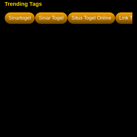
Trending Tags
Sinartogel
Sinar Togel
Situs Togel Online
Link To