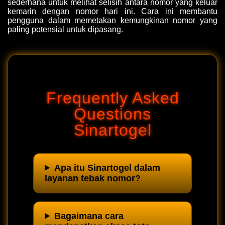
sederhana untuk melihat selisih antara nomor yang keluar
kemarin dengan nomor hari ini. Cara ini membantu
pengguna dalam memetakan kemungkinan nomor yang
paling potensial untuk dipasang.
Frequently Asked
Questions
Sinartogel
Apa itu Sinartogel dalam
layanan tebak nomor?
Bagaimana cara